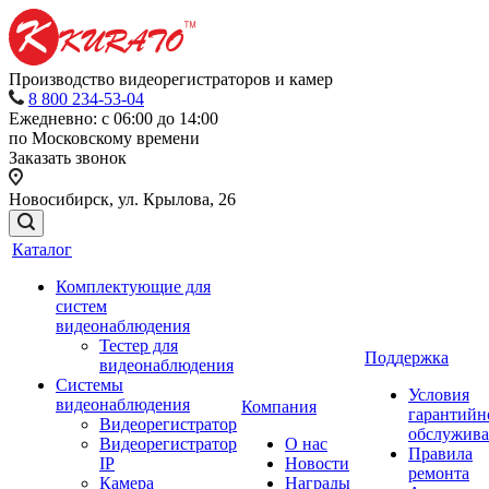
Производство видеорегистраторов и камер
8 800 234-53-04
Ежедневно: с 06:00 до 14:00
по Московскому времени
Заказать звонок
Новосибирск, ул. Крылова, 26
Каталог
Комплектующие для
систем
видеонаблюдения
Тестер для
Поддержка
видеонаблюдения
Системы
Условия
видеонаблюдения
Компания
гарантийн
Видеорегистратор
обслужив
Видеорегистратор
О нас
Правила
IP
Новости
ремонта
Камера
Награды