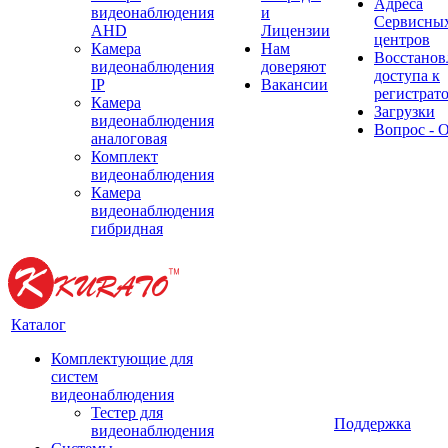
Адреса
видеонаблюдения
и
Сервисны
AHD
Лицензии
центров
Камера
Нам
Восстанов
видеонаблюдения
доверяют
доступа к
IP
Вакансии
регистрат
Камера
Загрузки
видеонаблюдения
Вопрос - 
аналоговая
Комплект
видеонаблюдения
Камера
видеонаблюдения
гибридная
Каталог
Комплектующие для
систем
видеонаблюдения
Тестер для
Поддержка
видеонаблюдения