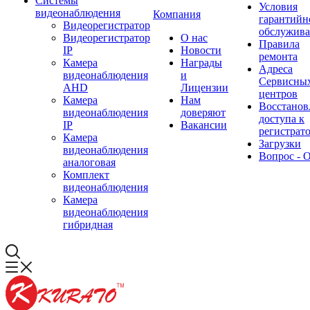
Системы
Условия
видеонаблюдения
Компания
гарантийн
Видеорегистратор
обслужив
Видеорегистратор
О нас
Правила
IP
Новости
ремонта
Камера
Награды
Адреса
видеонаблюдения
и
Сервисны
AHD
Лицензии
центров
Камера
Нам
Восстанов
видеонаблюдения
доверяют
доступа к
IP
Вакансии
регистрат
Камера
Загрузки
видеонаблюдения
Вопрос - 
аналоговая
Комплект
видеонаблюдения
Камера
видеонаблюдения
гибридная