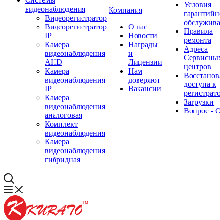
Системы
Условия
видеонаблюдения
Компания
гарантийн
Видеорегистратор
обслужив
Видеорегистратор
О нас
Правила
IP
Новости
ремонта
Камера
Награды
Адреса
видеонаблюдения
и
Сервисны
AHD
Лицензии
центров
Камера
Нам
Восстанов
видеонаблюдения
доверяют
доступа к
IP
Вакансии
регистрат
Камера
Загрузки
видеонаблюдения
Вопрос - 
аналоговая
Комплект
видеонаблюдения
Камера
видеонаблюдения
гибридная