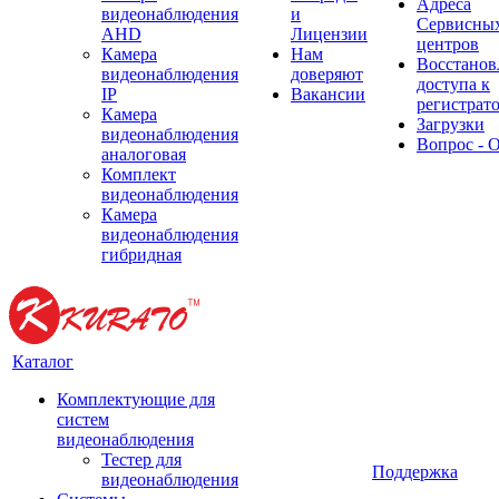
Адреса
видеонаблюдения
и
Сервисны
AHD
Лицензии
центров
Камера
Нам
Восстанов
видеонаблюдения
доверяют
доступа к
IP
Вакансии
регистрат
Камера
Загрузки
видеонаблюдения
Вопрос - 
аналоговая
Комплект
видеонаблюдения
Камера
видеонаблюдения
гибридная
Каталог
Комплектующие для
систем
видеонаблюдения
Тестер для
Поддержка
видеонаблюдения