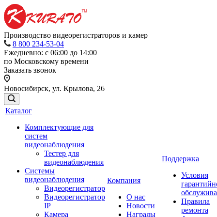
Производство видеорегистраторов и камер
8 800 234-53-04
Ежедневно: с 06:00 до 14:00
по Московскому времени
Заказать звонок
Новосибирск, ул. Крылова, 26
Каталог
Комплектующие для
систем
видеонаблюдения
Тестер для
Поддержка
видеонаблюдения
Системы
Условия
видеонаблюдения
Компания
гарантийн
Видеорегистратор
обслужив
Видеорегистратор
О нас
Правила
IP
Новости
ремонта
Камера
Награды