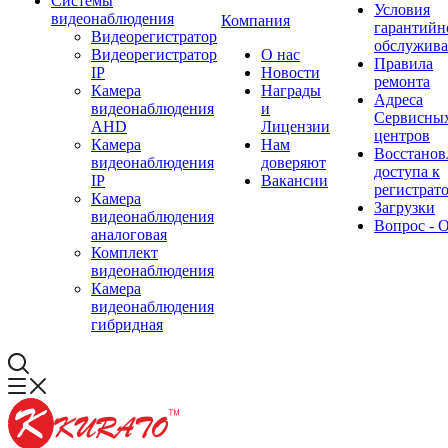
Системы
Условия
видеонаблюдения
Компания
гарантийн
Видеорегистратор
обслужив
Видеорегистратор
О нас
Правила
IP
Новости
ремонта
Камера
Награды
Адреса
видеонаблюдения
и
Сервисны
AHD
Лицензии
центров
Камера
Нам
Восстанов
видеонаблюдения
доверяют
доступа к
IP
Вакансии
регистрат
Камера
Загрузки
видеонаблюдения
Вопрос - 
аналоговая
Комплект
видеонаблюдения
Камера
видеонаблюдения
гибридная