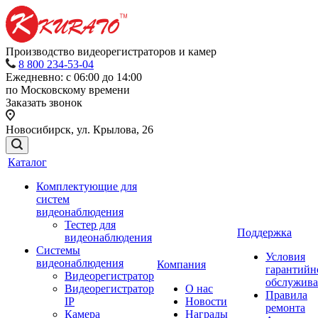
Производство видеорегистраторов и камер
8 800 234-53-04
Ежедневно: с 06:00 до 14:00
по Московскому времени
Заказать звонок
Новосибирск, ул. Крылова, 26
Каталог
Комплектующие для
систем
видеонаблюдения
Тестер для
Поддержка
видеонаблюдения
Системы
Условия
видеонаблюдения
Компания
гарантийн
Видеорегистратор
обслужив
Видеорегистратор
О нас
Правила
IP
Новости
ремонта
Камера
Награды