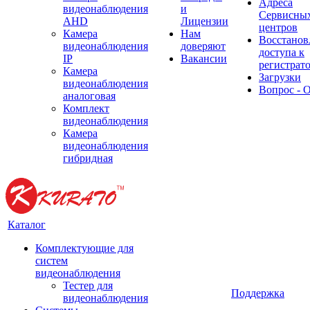
Адреса
видеонаблюдения
и
Сервисны
AHD
Лицензии
центров
Камера
Нам
Восстанов
видеонаблюдения
доверяют
доступа к
IP
Вакансии
регистрат
Камера
Загрузки
видеонаблюдения
Вопрос - 
аналоговая
Комплект
видеонаблюдения
Камера
видеонаблюдения
гибридная
Каталог
Комплектующие для
систем
видеонаблюдения
Тестер для
Поддержка
видеонаблюдения