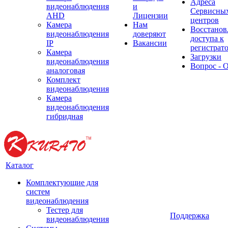
Адреса
видеонаблюдения
и
Сервисны
AHD
Лицензии
центров
Камера
Нам
Восстанов
видеонаблюдения
доверяют
доступа к
IP
Вакансии
регистрат
Камера
Загрузки
видеонаблюдения
Вопрос - 
аналоговая
Комплект
видеонаблюдения
Камера
видеонаблюдения
гибридная
Каталог
Комплектующие для
систем
видеонаблюдения
Тестер для
Поддержка
видеонаблюдения