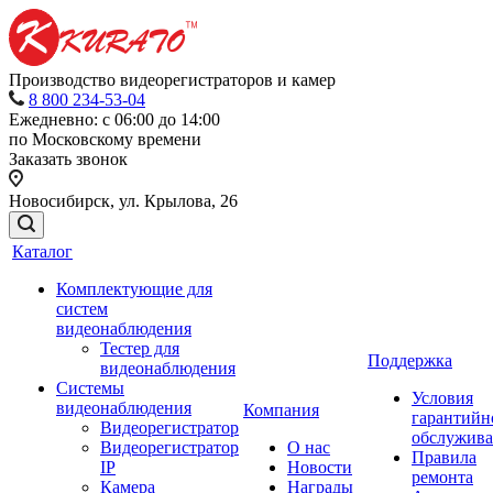
Производство видеорегистраторов и камер
8 800 234-53-04
Ежедневно: с 06:00 до 14:00
по Московскому времени
Заказать звонок
Новосибирск, ул. Крылова, 26
Каталог
Комплектующие для
систем
видеонаблюдения
Тестер для
Поддержка
видеонаблюдения
Системы
Условия
видеонаблюдения
Компания
гарантийн
Видеорегистратор
обслужив
Видеорегистратор
О нас
Правила
IP
Новости
ремонта
Камера
Награды