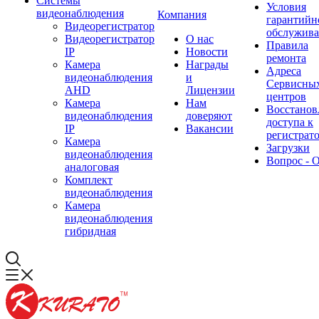
Системы
Условия
видеонаблюдения
Компания
гарантийн
Видеорегистратор
обслужив
Видеорегистратор
О нас
Правила
IP
Новости
ремонта
Камера
Награды
Адреса
видеонаблюдения
и
Сервисны
AHD
Лицензии
центров
Камера
Нам
Восстанов
видеонаблюдения
доверяют
доступа к
IP
Вакансии
регистрат
Камера
Загрузки
видеонаблюдения
Вопрос - 
аналоговая
Комплект
видеонаблюдения
Камера
видеонаблюдения
гибридная