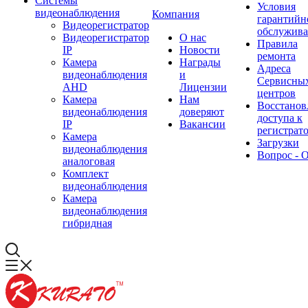
Системы
Условия
видеонаблюдения
Компания
гарантийн
Видеорегистратор
обслужив
Видеорегистратор
О нас
Правила
IP
Новости
ремонта
Камера
Награды
Адреса
видеонаблюдения
и
Сервисны
AHD
Лицензии
центров
Камера
Нам
Восстанов
видеонаблюдения
доверяют
доступа к
IP
Вакансии
регистрат
Камера
Загрузки
видеонаблюдения
Вопрос - 
аналоговая
Комплект
видеонаблюдения
Камера
видеонаблюдения
гибридная