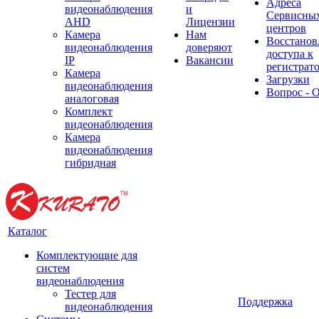
Адреса
видеонаблюдения
и
Сервисны
AHD
Лицензии
центров
Камера
Нам
Восстанов
видеонаблюдения
доверяют
доступа к
IP
Вакансии
регистрат
Камера
Загрузки
видеонаблюдения
Вопрос - 
аналоговая
Комплект
видеонаблюдения
Камера
видеонаблюдения
гибридная
Каталог
Комплектующие для
систем
видеонаблюдения
Тестер для
Поддержка
видеонаблюдения