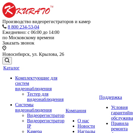
Производство видеорегистраторов и камер
8 800 234-53-04
Ежедневно: с 06:00 до 14:00
по Московскому времени
Заказать звонок
Новосибирск, ул. Крылова, 26
Каталог
Комплектующие для
систем
видеонаблюдения
Тестер для
Поддержка
видеонаблюдения
Системы
Условия
видеонаблюдения
Компания
гарантийн
Видеорегистратор
обслужив
Видеорегистратор
О нас
Правила
IP
Новости
ремонта
Камера
Награды