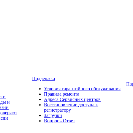
Поддержка
Па
Условия гарантийного обслуживания
Правила ремонта
сти
Адреса Сервисных центров
ады и
Восстановление доступа к
нзии
регистратору
доверяют
Загрузки
нсии
Вопрос - Ответ