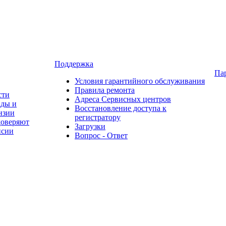
Поддержка
Па
Условия гарантийного обслуживания
Правила ремонта
сти
Адреса Сервисных центров
ады и
Восстановление доступа к
нзии
регистратору
доверяют
Загрузки
нсии
Вопрос - Ответ