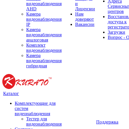
Адреса
видеонаблюдения
и
Сервисны
AHD
Лицензии
центров
Камера
Нам
Восстанов
видеонаблюдения
доверяют
доступа к
IP
Вакансии
регистрат
Камера
Загрузки
видеонаблюдения
Вопрос - 
аналоговая
Комплект
видеонаблюдения
Камера
видеонаблюдения
гибридная
Каталог
Комплектующие для
систем
видеонаблюдения
Тестер для
Поддержка
видеонаблюдения