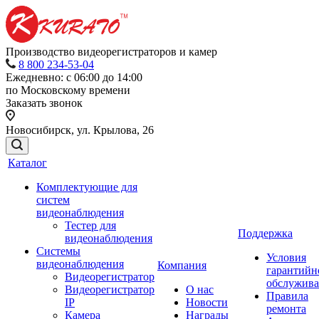
Производство видеорегистраторов и камер
8 800 234-53-04
Ежедневно: с 06:00 до 14:00
по Московскому времени
Заказать звонок
Новосибирск, ул. Крылова, 26
Каталог
Комплектующие для
систем
видеонаблюдения
Тестер для
Поддержка
видеонаблюдения
Системы
Условия
видеонаблюдения
Компания
гарантийн
Видеорегистратор
обслужив
Видеорегистратор
О нас
Правила
IP
Новости
ремонта
Камера
Награды