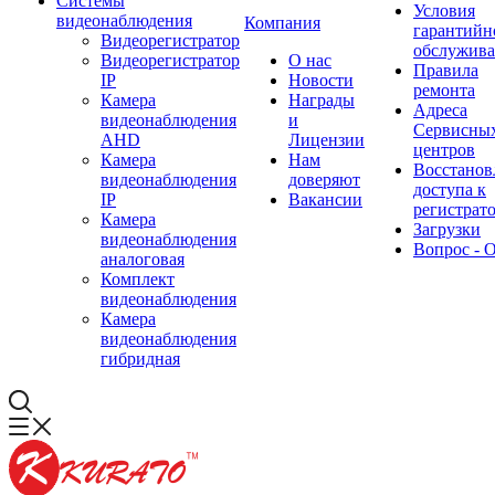
Системы
Условия
видеонаблюдения
Компания
гарантийн
Видеорегистратор
обслужив
Видеорегистратор
О нас
Правила
IP
Новости
ремонта
Камера
Награды
Адреса
видеонаблюдения
и
Сервисны
AHD
Лицензии
центров
Камера
Нам
Восстанов
видеонаблюдения
доверяют
доступа к
IP
Вакансии
регистрат
Камера
Загрузки
видеонаблюдения
Вопрос - 
аналоговая
Комплект
видеонаблюдения
Камера
видеонаблюдения
гибридная