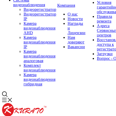
Системы
Условия
видеонаблюдения
Компания
гарантийн
Видеорегистратор
обслужив
Видеорегистратор
О нас
Правила
IP
Новости
ремонта
Камера
Награды
Адреса
видеонаблюдения
и
Сервисны
AHD
Лицензии
центров
Камера
Нам
Восстанов
видеонаблюдения
доверяют
доступа к
IP
Вакансии
регистрат
Камера
Загрузки
видеонаблюдения
Вопрос - 
аналоговая
Комплект
видеонаблюдения
Камера
видеонаблюдения
гибридная