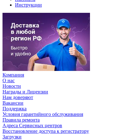
Инструкции
Компания
О нас
Новости
Награды и Лицензии
Нам доверяют
Вакансии
Поддержка
Условия гарантийного обслуживания
Правила ремонта
Адреса Сервисных центров
Восстановление доступа к регистратору
Загрузки