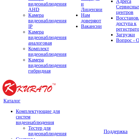
Адреса
видеонаблюдения
и
Сервисны
AHD
Лицензии
центров
Камера
Нам
Восстанов
видеонаблюдения
доверяют
доступа к
IP
Вакансии
регистрат
Камера
Загрузки
видеонаблюдения
Вопрос - 
аналоговая
Комплект
видеонаблюдения
Камера
видеонаблюдения
гибридная
Каталог
Комплектующие для
систем
видеонаблюдения
Тестер для
Поддержка
видеонаблюдения