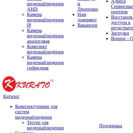
Адреса
видеонаблюдения
и
Сервисны
AHD
Лицензии
центров
Камера
Нам
Восстанов
видеонаблюдения
доверяют
доступа к
IP
Вакансии
регистрат
Камера
Загрузки
видеонаблюдения
Вопрос - 
аналоговая
Комплект
видеонаблюдения
Камера
видеонаблюдения
гибридная
Каталог
Комплектующие для
систем
видеонаблюдения
Тестер для
Поддержка
видеонаблюдения