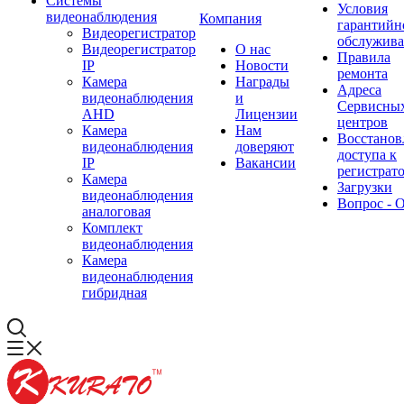
Системы
Условия
видеонаблюдения
Компания
гарантийн
Видеорегистратор
обслужив
Видеорегистратор
О нас
Правила
IP
Новости
ремонта
Камера
Награды
Адреса
видеонаблюдения
и
Сервисны
AHD
Лицензии
центров
Камера
Нам
Восстанов
видеонаблюдения
доверяют
доступа к
IP
Вакансии
регистрат
Камера
Загрузки
видеонаблюдения
Вопрос - 
аналоговая
Комплект
видеонаблюдения
Камера
видеонаблюдения
гибридная