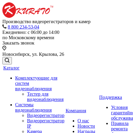
Производство видеорегистраторов и камер
8 800 234-53-04
Ежедневно: с 06:00 до 14:00
по Московскому времени
Заказать звонок
Новосибирск, ул. Крылова, 26
Каталог
Комплектующие для
систем
видеонаблюдения
Тестер для
Поддержка
видеонаблюдения
Системы
Условия
видеонаблюдения
Компания
гарантийн
Видеорегистратор
обслужив
Видеорегистратор
О нас
Правила
IP
Новости
ремонта
Камера
Награды