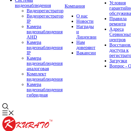
Системы
Условия
видеонаблюдения
Компания
гарантийн
Видеорегистратор
обслужив
Видеорегистратор
О нас
Правила
IP
Новости
ремонта
Камера
Награды
Адреса
видеонаблюдения
и
Сервисны
AHD
Лицензии
центров
Камера
Нам
Восстанов
видеонаблюдения
доверяют
доступа к
IP
Вакансии
регистрат
Камера
Загрузки
видеонаблюдения
Вопрос - 
аналоговая
Комплект
видеонаблюдения
Камера
видеонаблюдения
гибридная