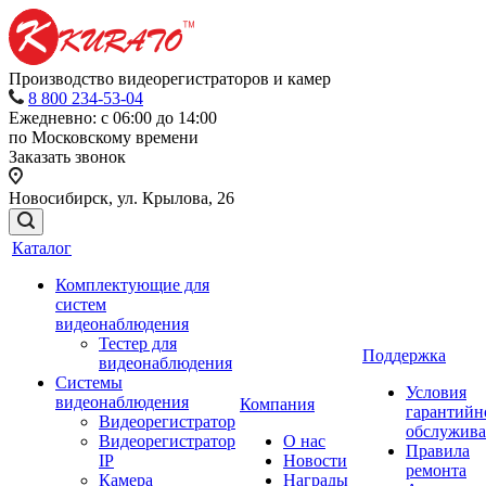
Производство видеорегистраторов и камер
8 800 234-53-04
Ежедневно: с 06:00 до 14:00
по Московскому времени
Заказать звонок
Новосибирск, ул. Крылова, 26
Каталог
Комплектующие для
систем
видеонаблюдения
Тестер для
Поддержка
видеонаблюдения
Системы
Условия
видеонаблюдения
Компания
гарантийн
Видеорегистратор
обслужив
Видеорегистратор
О нас
Правила
IP
Новости
ремонта
Камера
Награды