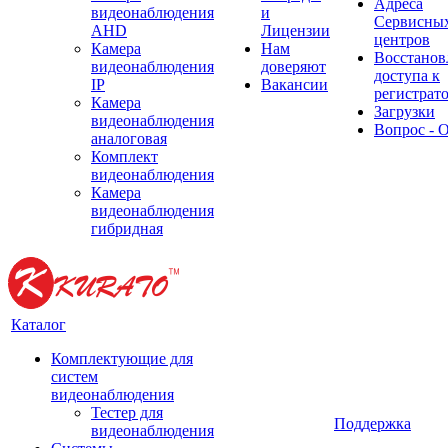
Адреса
видеонаблюдения
и
Сервисны
AHD
Лицензии
центров
Камера
Нам
Восстанов
видеонаблюдения
доверяют
доступа к
IP
Вакансии
регистрат
Камера
Загрузки
видеонаблюдения
Вопрос - 
аналоговая
Комплект
видеонаблюдения
Камера
видеонаблюдения
гибридная
Каталог
Комплектующие для
систем
видеонаблюдения
Тестер для
Поддержка
видеонаблюдения