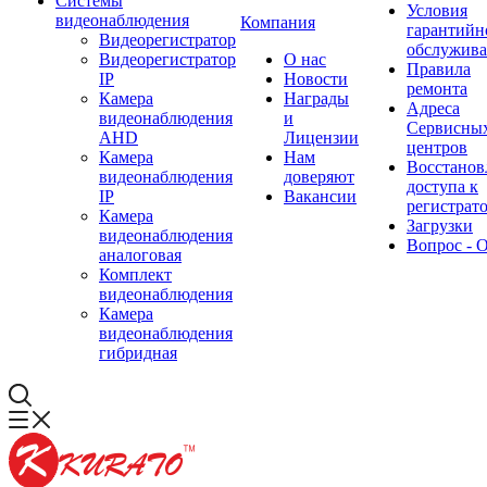
Системы
Условия
видеонаблюдения
Компания
гарантийн
Видеорегистратор
обслужив
Видеорегистратор
О нас
Правила
IP
Новости
ремонта
Камера
Награды
Адреса
видеонаблюдения
и
Сервисны
AHD
Лицензии
центров
Камера
Нам
Восстанов
видеонаблюдения
доверяют
доступа к
IP
Вакансии
регистрат
Камера
Загрузки
видеонаблюдения
Вопрос - 
аналоговая
Комплект
видеонаблюдения
Камера
видеонаблюдения
гибридная