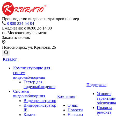
Производство видеорегистраторов и камер
8 800 234-53-04
Ежедневно: с 06:00 до 14:00
по Московскому времени
Заказать звонок
Новосибирск, ул. Крылова, 26
Каталог
Комплектующие для
систем
видеонаблюдения
Тестер для
Поддержка
видеонаблюдения
Системы
Условия
видеонаблюдения
Компания
гарантийн
Видеорегистратор
обслужив
Видеорегистратор
О нас
Правила
IP
Новости
ремонта
Камера
Награды