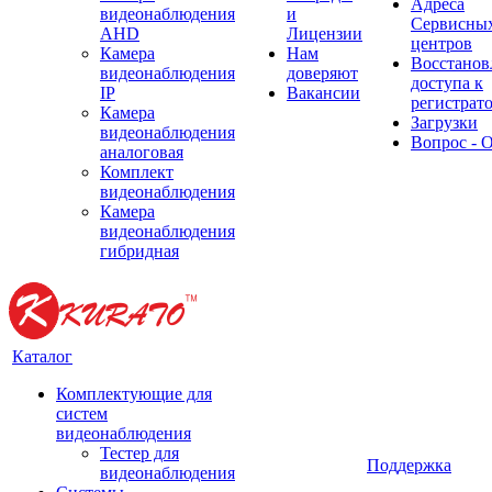
Адреса
видеонаблюдения
и
Сервисны
AHD
Лицензии
центров
Камера
Нам
Восстанов
видеонаблюдения
доверяют
доступа к
IP
Вакансии
регистрат
Камера
Загрузки
видеонаблюдения
Вопрос - 
аналоговая
Комплект
видеонаблюдения
Камера
видеонаблюдения
гибридная
Каталог
Комплектующие для
систем
видеонаблюдения
Тестер для
Поддержка
видеонаблюдения