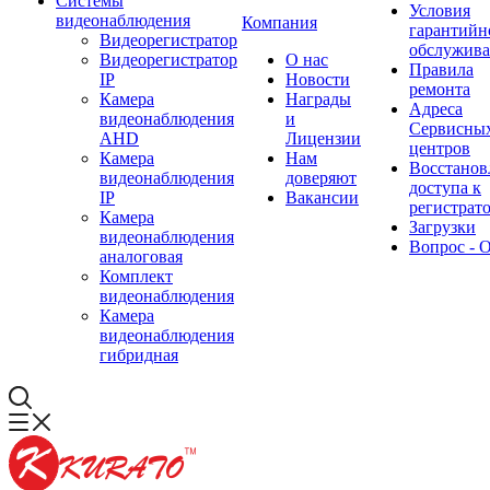
Системы
Условия
видеонаблюдения
Компания
гарантийн
Видеорегистратор
обслужив
Видеорегистратор
О нас
Правила
IP
Новости
ремонта
Камера
Награды
Адреса
видеонаблюдения
и
Сервисны
AHD
Лицензии
центров
Камера
Нам
Восстанов
видеонаблюдения
доверяют
доступа к
IP
Вакансии
регистрат
Камера
Загрузки
видеонаблюдения
Вопрос - 
аналоговая
Комплект
видеонаблюдения
Камера
видеонаблюдения
гибридная