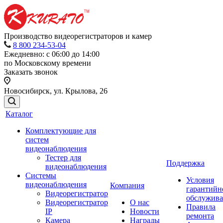
Производство видеорегистраторов и камер
8 800 234-53-04
Ежедневно: с 06:00 до 14:00
по Московскому времени
Заказать звонок
Новосибирск, ул. Крылова, 26
Каталог
Комплектующие для
систем
видеонаблюдения
Тестер для
Поддержка
видеонаблюдения
Системы
Условия
видеонаблюдения
Компания
гарантийн
Видеорегистратор
обслужив
Видеорегистратор
О нас
Правила
IP
Новости
ремонта
Камера
Награды