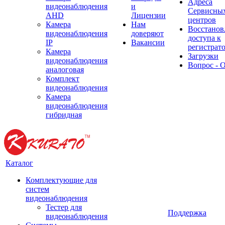
Адреса
видеонаблюдения
и
Сервисны
AHD
Лицензии
центров
Камера
Нам
Восстанов
видеонаблюдения
доверяют
доступа к
IP
Вакансии
регистрат
Камера
Загрузки
видеонаблюдения
Вопрос - 
аналоговая
Комплект
видеонаблюдения
Камера
видеонаблюдения
гибридная
Каталог
Комплектующие для
систем
видеонаблюдения
Тестер для
Поддержка
видеонаблюдения