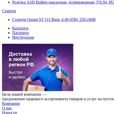
Розетка ASD Bolleto накладная, телевизионная, УХЛ4, IP2
Стартер
Стартер Osram ST 111 Basic 4-40 65Вт 220-240В
Каталоги
Паспорта
Инструкции
Цель нашей компании —
предложение широкого ассортимента товаров и услуг на посто
Компания
О нас
Новости