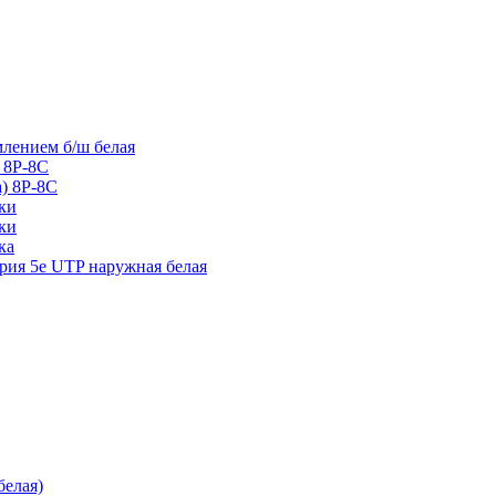
млением б/ш белая
 8P-8C
а) 8P-8C
тки
тки
ка
ория 5е UTP наружная белая
белая)