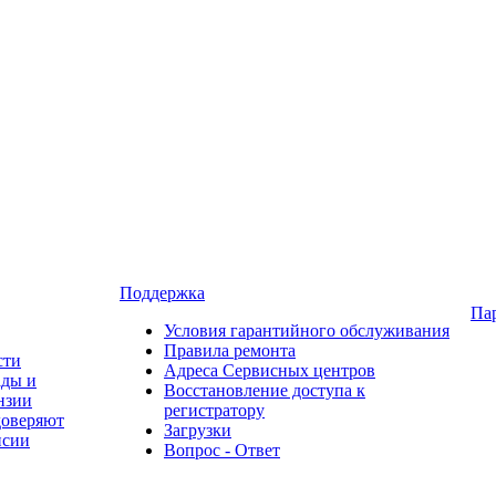
Поддержка
Па
Условия гарантийного обслуживания
Правила ремонта
сти
Адреса Сервисных центров
ады и
Восстановление доступа к
нзии
регистратору
доверяют
Загрузки
нсии
Вопрос - Ответ