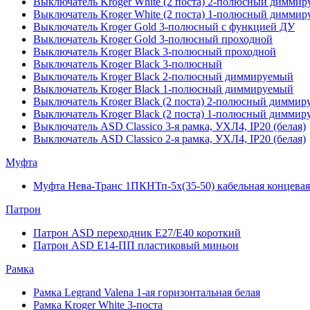
Выключатель Kroger White (2 поста) 2-полюсный димм
Выключатель Kroger White (2 поста) 1-полюсный димм
Выключатель Kroger Gold 3-полюсный с функцией ДУ
Выключатель Kroger Gold 3-полюсный проходной
Выключатель Kroger Black 3-полюсный проходной
Выключатель Kroger Black 3-полюсный
Выключатель Kroger Black 2-полюсный диммируемый
Выключатель Kroger Black 1-полюсный диммируемый
Выключатель Kroger Black (2 поста) 2-полюсный димм
Выключатель Kroger Black (2 поста) 1-полюсный димм
Выключатель ASD Classico 3-я рамка, УХЛ4, IP20 (белая)
Выключатель ASD Classico 2-я рамка, УХЛ4, IP20 (белая)
Муфта
Муфта Нева-Транс 1ПКНТп-5х(35-50) кабельная концевая
Патрон
Патрон ASD переходник E27/E40 короткий
Патрон ASD E14-ПП пластиковый миньон
Рамка
Рамка Legrand Valena 1-ая горизонтальная белая
Рамка Kroger White 3-поста