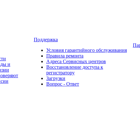
Поддержка
Па
Условия гарантийного обслуживания
Правила ремонта
сти
Адреса Сервисных центров
ады и
Восстановление доступа к
нзии
регистратору
доверяют
Загрузки
нсии
Вопрос - Ответ