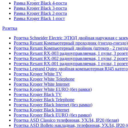
Рамка Kroger Black 4-поста
Рамка Kroger Black 3-поста
Рамка Kroger Black 2-поста
Рамка Kroger Black 1-пост
Розетка
Розетка Schneider Electric ЭТЮД двойная наружная с зазе
Розетка Rexant Компьютерный проходник (гнездо-гнездо)
Розетка Rexant Компьютерный двойник (штекер - 2 гнезд
Розетка Rexant RX-003 радиоуправляемая, 1 пульт, 3 розе
Розетка Rexant RX-002 радиоуправляемая, 1 пульт, 2 розе
Розетка Rexant RX-001 радиоуправляемая, 1 пульт, 1 розет
Розетка Legrand Quteo двойная компьютерная RJ45 катег
Розетка Kroger White TV
Розетка Kroger White Telephone
Розетка Kroger White Internet
Розетка Kroger White EURO (без рамки)
Розетка Kroger Black TV
Розетка Kroger Black Telephone
Розетка Kroger Black Internet (без рамки)
Розетка Kroger Black Internet
Розетка Kroger Black EURO (без рамки)
Розетка ASD Classico телефонная, УХЛ4, IP20 (белая)
Розетка ASD Bolleto накладная, телефонная, УХЛ4, IP20 (