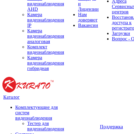
Адреса
видеонаблюдения
и
Сервисны
AHD
Лицензии
центров
Камера
Нам
Восстанов
видеонаблюдения
доверяют
доступа к
IP
Вакансии
регистрат
Камера
Загрузки
видеонаблюдения
Вопрос - 
аналоговая
Комплект
видеонаблюдения
Камера
видеонаблюдения
гибридная
Каталог
Комплектующие для
систем
видеонаблюдения
Тестер для
Поддержка
видеонаблюдения