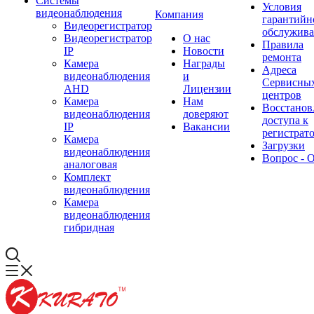
Системы
Условия
видеонаблюдения
Компания
гарантийн
Видеорегистратор
обслужив
Видеорегистратор
О нас
Правила
IP
Новости
ремонта
Камера
Награды
Адреса
видеонаблюдения
и
Сервисны
AHD
Лицензии
центров
Камера
Нам
Восстанов
видеонаблюдения
доверяют
доступа к
IP
Вакансии
регистрат
Камера
Загрузки
видеонаблюдения
Вопрос - 
аналоговая
Комплект
видеонаблюдения
Камера
видеонаблюдения
гибридная