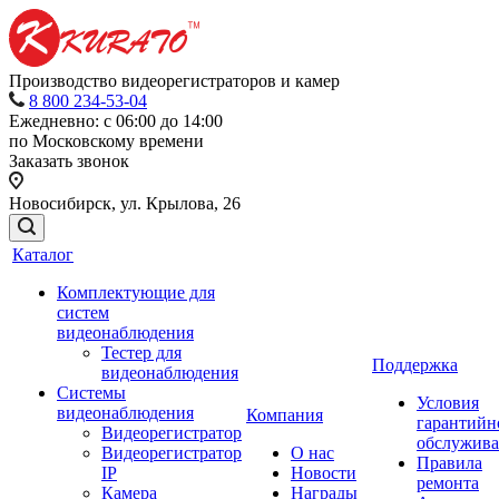
Производство видеорегистраторов и камер
8 800 234-53-04
Ежедневно: с 06:00 до 14:00
по Московскому времени
Заказать звонок
Новосибирск, ул. Крылова, 26
Каталог
Комплектующие для
систем
видеонаблюдения
Тестер для
Поддержка
видеонаблюдения
Системы
Условия
видеонаблюдения
Компания
гарантийн
Видеорегистратор
обслужив
Видеорегистратор
О нас
Правила
IP
Новости
ремонта
Камера
Награды