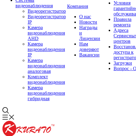
Системы
Условия
видеонаблюдения
Компания
гарантийн
Видеорегистратор
обслужив
Видеорегистратор
О нас
Правила
IP
Новости
ремонта
Камера
Награды
Адреса
видеонаблюдения
и
Сервисны
AHD
Лицензии
центров
Камера
Нам
Восстанов
видеонаблюдения
доверяют
доступа к
IP
Вакансии
регистрат
Камера
Загрузки
видеонаблюдения
Вопрос - 
аналоговая
Комплект
видеонаблюдения
Камера
видеонаблюдения
гибридная