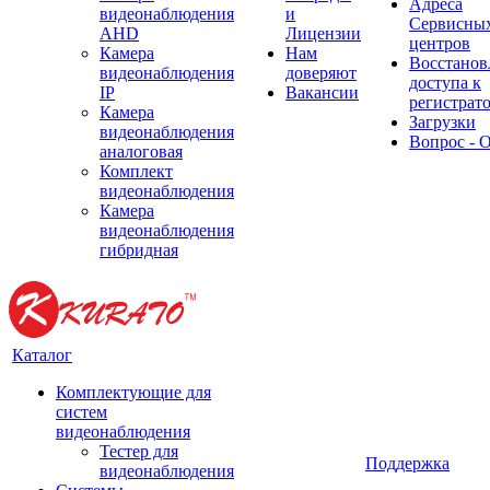
Адреса
видеонаблюдения
и
Сервисны
AHD
Лицензии
центров
Камера
Нам
Восстанов
видеонаблюдения
доверяют
доступа к
IP
Вакансии
регистрат
Камера
Загрузки
видеонаблюдения
Вопрос - 
аналоговая
Комплект
видеонаблюдения
Камера
видеонаблюдения
гибридная
Каталог
Комплектующие для
систем
видеонаблюдения
Тестер для
Поддержка
видеонаблюдения