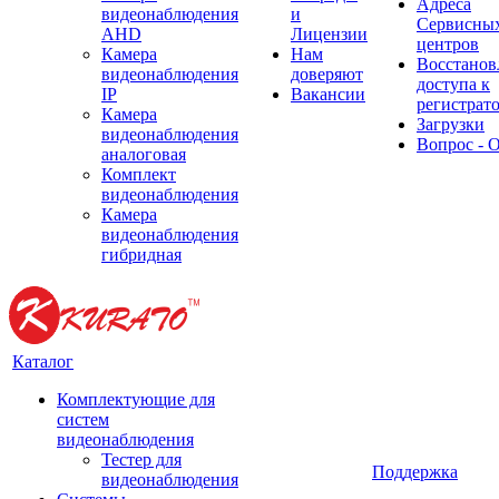
Адреса
видеонаблюдения
и
Сервисны
AHD
Лицензии
центров
Камера
Нам
Восстанов
видеонаблюдения
доверяют
доступа к
IP
Вакансии
регистрат
Камера
Загрузки
видеонаблюдения
Вопрос - 
аналоговая
Комплект
видеонаблюдения
Камера
видеонаблюдения
гибридная
Каталог
Комплектующие для
систем
видеонаблюдения
Тестер для
Поддержка
видеонаблюдения