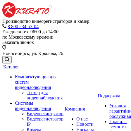
Производство видеорегистраторов и камер
8 800 234-53-04
Ежедневно: с 06:00 до 14:00
по Московскому времени
Заказать звонок
Новосибирск, ул. Крылова, 26
Каталог
Комплектующие для
систем
видеонаблюдения
Тестер для
Поддержка
видеонаблюдения
Системы
Условия
видеонаблюдения
Компания
гарантийн
Видеорегистратор
обслужив
Видеорегистратор
О нас
Правила
IP
Новости
ремонта
Камера
Награды