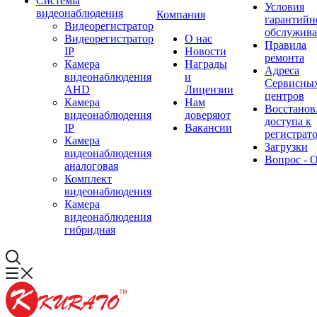
Системы
Условия
видеонаблюдения
Компания
гарантийн
Видеорегистратор
обслужив
Видеорегистратор
О нас
Правила
IP
Новости
ремонта
Камера
Награды
Адреса
видеонаблюдения
и
Сервисны
AHD
Лицензии
центров
Камера
Нам
Восстанов
видеонаблюдения
доверяют
доступа к
IP
Вакансии
регистрат
Камера
Загрузки
видеонаблюдения
Вопрос - 
аналоговая
Комплект
видеонаблюдения
Камера
видеонаблюдения
гибридная