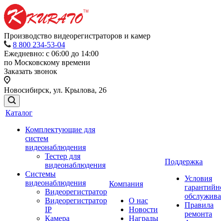
Производство видеорегистраторов и камер
8 800 234-53-04
Ежедневно: с 06:00 до 14:00
по Московскому времени
Заказать звонок
Новосибирск, ул. Крылова, 26
Каталог
Комплектующие для
систем
видеонаблюдения
Тестер для
Поддержка
видеонаблюдения
Системы
Условия
видеонаблюдения
Компания
гарантийн
Видеорегистратор
обслужив
Видеорегистратор
О нас
Правила
IP
Новости
ремонта
Камера
Награды