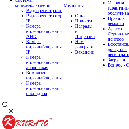
Системы
Условия
видеонаблюдения
Компания
гарантийн
Видеорегистратор
обслужив
Видеорегистратор
О нас
Правила
IP
Новости
ремонта
Камера
Награды
Адреса
видеонаблюдения
и
Сервисны
AHD
Лицензии
центров
Камера
Нам
Восстанов
видеонаблюдения
доверяют
доступа к
IP
Вакансии
регистрат
Камера
Загрузки
видеонаблюдения
Вопрос - 
аналоговая
Комплект
видеонаблюдения
Камера
видеонаблюдения
гибридная