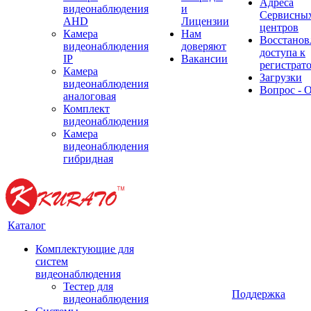
Адреса
видеонаблюдения
и
Сервисны
AHD
Лицензии
центров
Камера
Нам
Восстанов
видеонаблюдения
доверяют
доступа к
IP
Вакансии
регистрат
Камера
Загрузки
видеонаблюдения
Вопрос - 
аналоговая
Комплект
видеонаблюдения
Камера
видеонаблюдения
гибридная
Каталог
Комплектующие для
систем
видеонаблюдения
Тестер для
Поддержка
видеонаблюдения