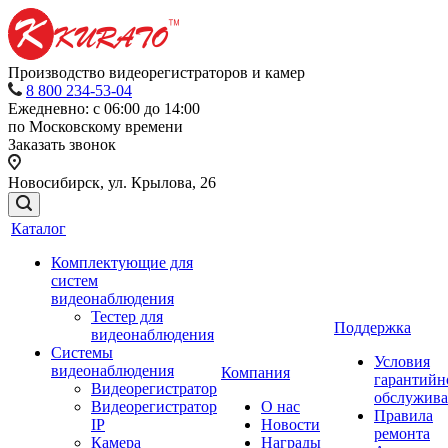
Производство видеорегистраторов и камер
8 800 234-53-04
Ежедневно: с 06:00 до 14:00
по Московскому времени
Заказать звонок
Новосибирск, ул. Крылова, 26
Каталог
Комплектующие для
систем
видеонаблюдения
Тестер для
Поддержка
видеонаблюдения
Системы
Условия
видеонаблюдения
Компания
гарантийн
Видеорегистратор
обслужив
Видеорегистратор
О нас
Правила
IP
Новости
ремонта
Камера
Награды