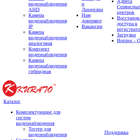
Адреса
видеонаблюдения
и
Сервисны
AHD
Лицензии
центров
Камера
Нам
Восстанов
видеонаблюдения
доверяют
доступа к
IP
Вакансии
регистрат
Камера
Загрузки
видеонаблюдения
Вопрос - 
аналоговая
Комплект
видеонаблюдения
Камера
видеонаблюдения
гибридная
Каталог
Комплектующие для
систем
видеонаблюдения
Тестер для
Поддержка
видеонаблюдения