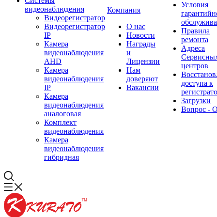
Системы
Условия
видеонаблюдения
Компания
гарантийн
Видеорегистратор
обслужив
Видеорегистратор
О нас
Правила
IP
Новости
ремонта
Камера
Награды
Адреса
видеонаблюдения
и
Сервисны
AHD
Лицензии
центров
Камера
Нам
Восстанов
видеонаблюдения
доверяют
доступа к
IP
Вакансии
регистрат
Камера
Загрузки
видеонаблюдения
Вопрос - 
аналоговая
Комплект
видеонаблюдения
Камера
видеонаблюдения
гибридная