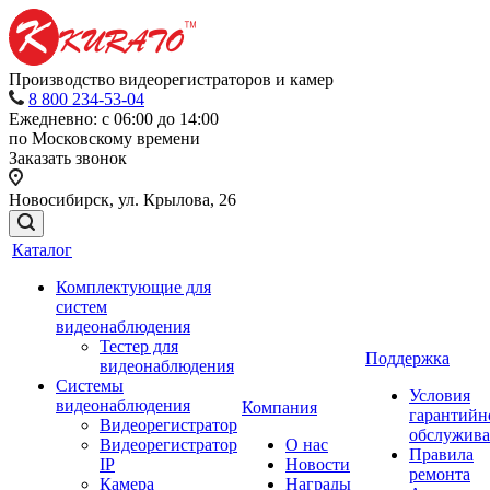
Производство видеорегистраторов и камер
8 800 234-53-04
Ежедневно: с 06:00 до 14:00
по Московскому времени
Заказать звонок
Новосибирск, ул. Крылова, 26
Каталог
Комплектующие для
систем
видеонаблюдения
Тестер для
Поддержка
видеонаблюдения
Системы
Условия
видеонаблюдения
Компания
гарантийн
Видеорегистратор
обслужив
Видеорегистратор
О нас
Правила
IP
Новости
ремонта
Камера
Награды