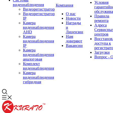
Системы
Условия
видеонаблюдения
Компания
гарантийн
Видеорегистратор
обслужив
Видеорегистратор
О нас
Правила
IP
Новости
ремонта
Камера
Награды
Адреса
видеонаблюдения
и
Сервисны
AHD
Лицензии
центров
Камера
Нам
Восстанов
видеонаблюдения
доверяют
доступа к
IP
Вакансии
регистрат
Камера
Загрузки
видеонаблюдения
Вопрос - 
аналоговая
Комплект
видеонаблюдения
Камера
видеонаблюдения
гибридная