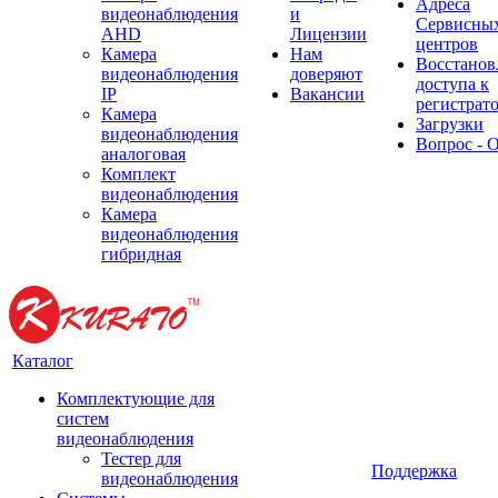
Адреса
видеонаблюдения
и
Сервисны
AHD
Лицензии
центров
Камера
Нам
Восстанов
видеонаблюдения
доверяют
доступа к
IP
Вакансии
регистрат
Камера
Загрузки
видеонаблюдения
Вопрос - 
аналоговая
Комплект
видеонаблюдения
Камера
видеонаблюдения
гибридная
Каталог
Комплектующие для
систем
видеонаблюдения
Тестер для
Поддержка
видеонаблюдения