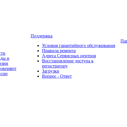
Поддержка
Па
Условия гарантийного обслуживания
Правила ремонта
сти
Адреса Сервисных центров
ады и
Восстановление доступа к
нзии
регистратору
доверяют
Загрузки
нсии
Вопрос - Ответ