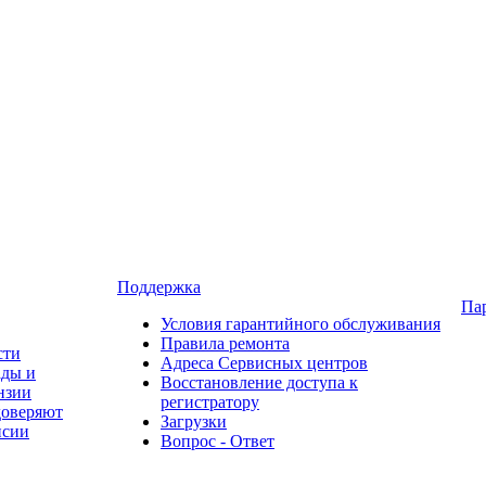
Поддержка
Па
Условия гарантийного обслуживания
Правила ремонта
сти
Адреса Сервисных центров
ады и
Восстановление доступа к
нзии
регистратору
доверяют
Загрузки
нсии
Вопрос - Ответ