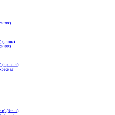
синяя)
синяя)
красная)