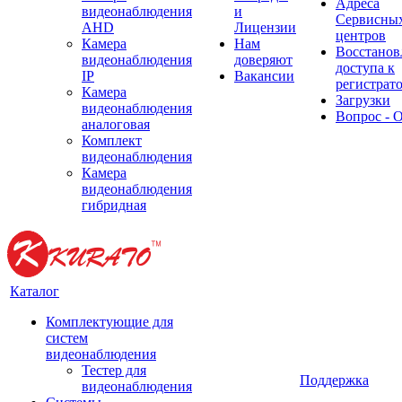
Адреса
видеонаблюдения
и
Сервисны
AHD
Лицензии
центров
Камера
Нам
Восстанов
видеонаблюдения
доверяют
доступа к
IP
Вакансии
регистрат
Камера
Загрузки
видеонаблюдения
Вопрос - 
аналоговая
Комплект
видеонаблюдения
Камера
видеонаблюдения
гибридная
Каталог
Комплектующие для
систем
видеонаблюдения
Тестер для
Поддержка
видеонаблюдения