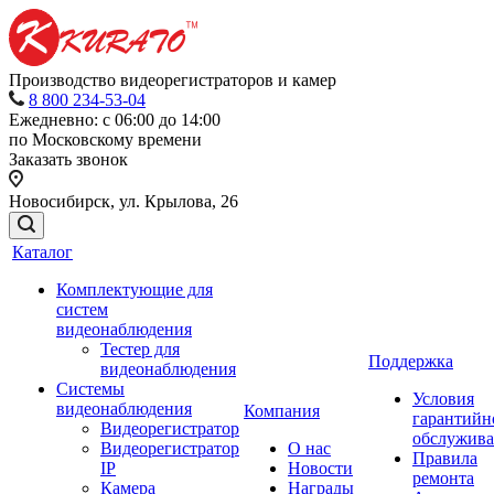
Производство видеорегистраторов и камер
8 800 234-53-04
Ежедневно: с 06:00 до 14:00
по Московскому времени
Заказать звонок
Новосибирск, ул. Крылова, 26
Каталог
Комплектующие для
систем
видеонаблюдения
Тестер для
Поддержка
видеонаблюдения
Системы
Условия
видеонаблюдения
Компания
гарантийн
Видеорегистратор
обслужив
Видеорегистратор
О нас
Правила
IP
Новости
ремонта
Камера
Награды