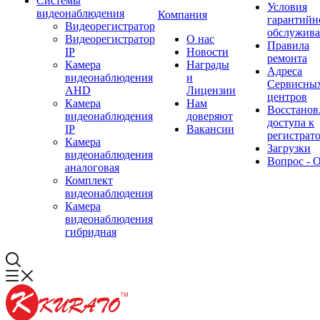
Системы
Условия
видеонаблюдения
Компания
гарантийн
Видеорегистратор
обслужив
Видеорегистратор
О нас
Правила
IP
Новости
ремонта
Камера
Награды
Адреса
видеонаблюдения
и
Сервисны
AHD
Лицензии
центров
Камера
Нам
Восстанов
видеонаблюдения
доверяют
доступа к
IP
Вакансии
регистрат
Камера
Загрузки
видеонаблюдения
Вопрос - 
аналоговая
Комплект
видеонаблюдения
Камера
видеонаблюдения
гибридная