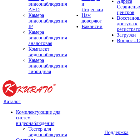
Адреса
видеонаблюдения
и
Сервисны
AHD
Лицензии
центров
Камера
Нам
Восстанов
видеонаблюдения
доверяют
доступа к
IP
Вакансии
регистрат
Камера
Загрузки
видеонаблюдения
Вопрос - 
аналоговая
Комплект
видеонаблюдения
Камера
видеонаблюдения
гибридная
Каталог
Комплектующие для
систем
видеонаблюдения
Тестер для
Поддержка
видеонаблюдения