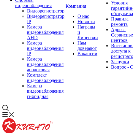
Системы
Условия
видеонаблюдения
Компания
гарантийн
Видеорегистратор
обслужив
Видеорегистратор
О нас
Правила
IP
Новости
ремонта
Камера
Награды
Адреса
видеонаблюдения
и
Сервисны
AHD
Лицензии
центров
Камера
Нам
Восстанов
видеонаблюдения
доверяют
доступа к
IP
Вакансии
регистрат
Камера
Загрузки
видеонаблюдения
Вопрос - 
аналоговая
Комплект
видеонаблюдения
Камера
видеонаблюдения
гибридная