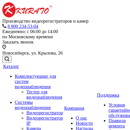
Производство видеорегистраторов и камер
8 800 234-53-04
Ежедневно: с 06:00 до 14:00
по Московскому времени
Заказать звонок
Новосибирск, ул. Крылова, 26
Каталог
Комплектующие для
систем
видеонаблюдения
Тестер для
Поддержка
видеонаблюдения
Системы
Условия
видеонаблюдения
Компания
гарантийн
Видеорегистратор
обслужив
Видеорегистратор
О нас
Правила
IP
Новости
ремонта
Камера
Награды