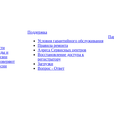
Поддержка
Па
Условия гарантийного обслуживания
Правила ремонта
сти
Адреса Сервисных центров
ады и
Восстановление доступа к
нзии
регистратору
доверяют
Загрузки
нсии
Вопрос - Ответ