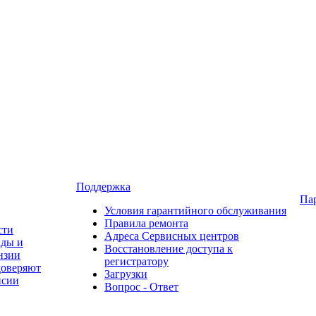
Поддержка
Па
Условия гарантийного обслуживания
Правила ремонта
сти
Адреса Сервисных центров
ады и
Восстановление доступа к
нзии
регистратору
доверяют
Загрузки
нсии
Вопрос - Ответ