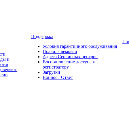
Поддержка
Па
Условия гарантийного обслуживания
Правила ремонта
сти
Адреса Сервисных центров
ады и
Восстановление доступа к
нзии
регистратору
доверяют
Загрузки
нсии
Вопрос - Ответ