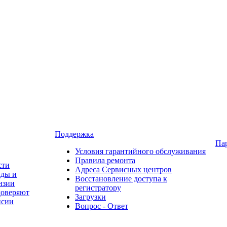
Поддержка
Па
Условия гарантийного обслуживания
Правила ремонта
сти
Адреса Сервисных центров
ады и
Восстановление доступа к
нзии
регистратору
доверяют
Загрузки
нсии
Вопрос - Ответ