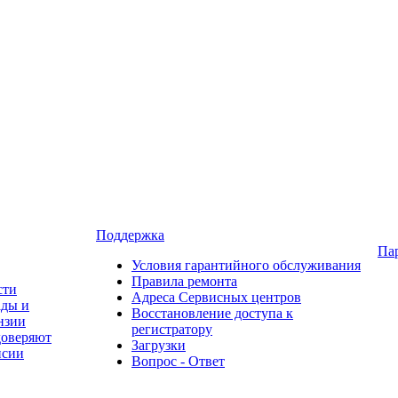
Поддержка
Па
Условия гарантийного обслуживания
Правила ремонта
сти
Адреса Сервисных центров
ады и
Восстановление доступа к
нзии
регистратору
доверяют
Загрузки
нсии
Вопрос - Ответ