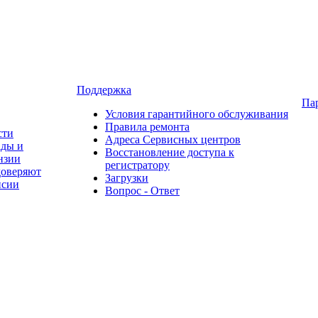
Поддержка
Па
Условия гарантийного обслуживания
Правила ремонта
сти
Адреса Сервисных центров
ады и
Восстановление доступа к
нзии
регистратору
доверяют
Загрузки
нсии
Вопрос - Ответ