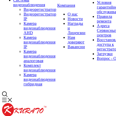
Системы
Условия
видеонаблюдения
Компания
гарантийн
Видеорегистратор
обслужив
Видеорегистратор
О нас
Правила
IP
Новости
ремонта
Камера
Награды
Адреса
видеонаблюдения
и
Сервисны
AHD
Лицензии
центров
Камера
Нам
Восстанов
видеонаблюдения
доверяют
доступа к
IP
Вакансии
регистрат
Камера
Загрузки
видеонаблюдения
Вопрос - 
аналоговая
Комплект
видеонаблюдения
Камера
видеонаблюдения
гибридная