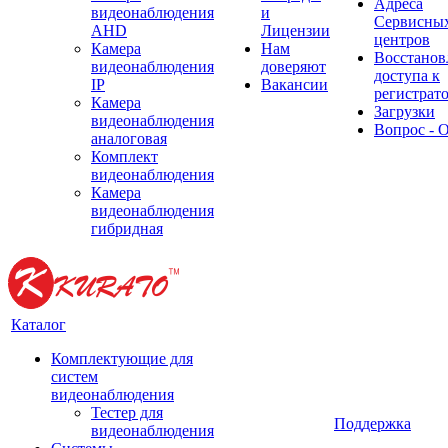
Адреса
видеонаблюдения
и
Сервисны
AHD
Лицензии
центров
Камера
Нам
Восстанов
видеонаблюдения
доверяют
доступа к
IP
Вакансии
регистрат
Камера
Загрузки
видеонаблюдения
Вопрос - 
аналоговая
Комплект
видеонаблюдения
Камера
видеонаблюдения
гибридная
Каталог
Комплектующие для
систем
видеонаблюдения
Тестер для
Поддержка
видеонаблюдения