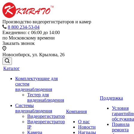
Производство видеорегистраторов и камер
8 800 234-53-04
Ежедневно: с 06:00 до 14:00
по Московскому времени
Заказать звонок
Новосибирск, ул. Крылова, 26
Каталог
Комплектующие для
систем
видеонаблюдения
Тестер для
Поддержка
видеонаблюдения
Системы
Условия
видеонаблюдения
Компания
гарантийн
Видеорегистратор
обслужив
Видеорегистратор
О нас
Правила
IP
Новости
ремонта
Камера
Награды