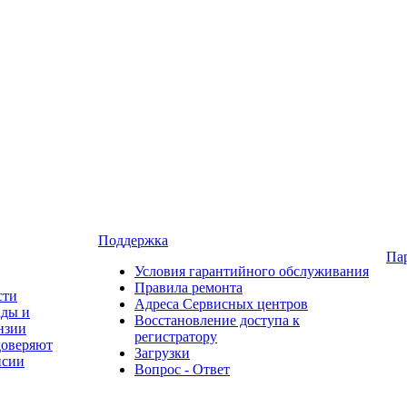
Поддержка
Па
Условия гарантийного обслуживания
Правила ремонта
сти
Адреса Сервисных центров
ады и
Восстановление доступа к
нзии
регистратору
доверяют
Загрузки
нсии
Вопрос - Ответ