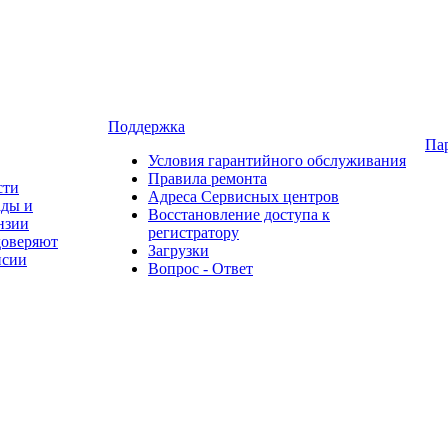
Поддержка
Па
Условия гарантийного обслуживания
Правила ремонта
сти
Адреса Сервисных центров
ады и
Восстановление доступа к
нзии
регистратору
доверяют
Загрузки
нсии
Вопрос - Ответ