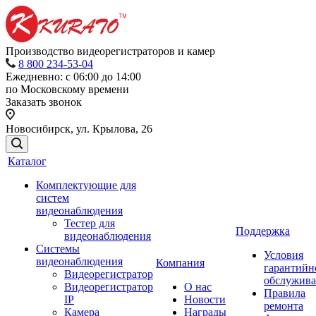
Производство видеорегистраторов и камер
8 800 234-53-04
Ежедневно: с 06:00 до 14:00
по Московскому времени
Заказать звонок
Новосибирск, ул. Крылова, 26
Каталог
Комплектующие для
систем
видеонаблюдения
Тестер для
Поддержка
видеонаблюдения
Системы
Условия
видеонаблюдения
Компания
гарантийн
Видеорегистратор
обслужив
Видеорегистратор
О нас
Правила
IP
Новости
ремонта
Камера
Награды