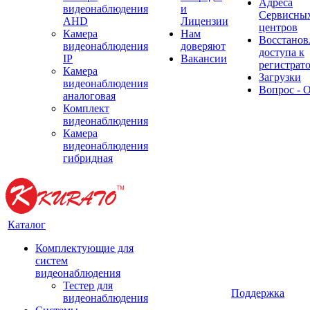
Адреса
видеонаблюдения
и
Сервисны
AHD
Лицензии
центров
Камера
Нам
Восстанов
видеонаблюдения
доверяют
доступа к
IP
Вакансии
регистрат
Камера
Загрузки
видеонаблюдения
Вопрос - 
аналоговая
Комплект
видеонаблюдения
Камера
видеонаблюдения
гибридная
Каталог
Комплектующие для
систем
видеонаблюдения
Тестер для
Поддержка
видеонаблюдения