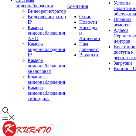
Системы
Условия
видеонаблюдения
Компания
гарантийн
Видеорегистратор
обслужив
Видеорегистратор
О нас
Правила
IP
Новости
ремонта
Камера
Награды
Адреса
видеонаблюдения
и
Сервисны
AHD
Лицензии
центров
Камера
Нам
Восстанов
видеонаблюдения
доверяют
доступа к
IP
Вакансии
регистрат
Камера
Загрузки
видеонаблюдения
Вопрос - 
аналоговая
Комплект
видеонаблюдения
Камера
видеонаблюдения
гибридная