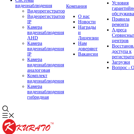
Системы
Условия
видеонаблюдения
Компания
гарантийн
Видеорегистратор
обслужив
Видеорегистратор
О нас
Правила
IP
Новости
ремонта
Камера
Награды
Адреса
видеонаблюдения
и
Сервисны
AHD
Лицензии
центров
Камера
Нам
Восстанов
видеонаблюдения
доверяют
доступа к
IP
Вакансии
регистрат
Камера
Загрузки
видеонаблюдения
Вопрос - 
аналоговая
Комплект
видеонаблюдения
Камера
видеонаблюдения
гибридная