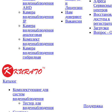
Адреса
видеонаблюдения
и
Сервисны
AHD
Лицензии
центров
Камера
Нам
Восстанов
видеонаблюдения
доверяют
доступа к
IP
Вакансии
регистрат
Камера
Загрузки
видеонаблюдения
Вопрос - 
аналоговая
Комплект
видеонаблюдения
Камера
видеонаблюдения
гибридная
Каталог
Комплектующие для
систем
видеонаблюдения
Тестер для
Поддержка
видеонаблюдения