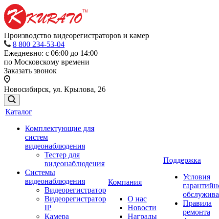
Производство видеорегистраторов и камер
8 800 234-53-04
Ежедневно: с 06:00 до 14:00
по Московскому времени
Заказать звонок
Новосибирск, ул. Крылова, 26
Каталог
Комплектующие для
систем
видеонаблюдения
Тестер для
Поддержка
видеонаблюдения
Системы
Условия
видеонаблюдения
Компания
гарантийн
Видеорегистратор
обслужив
Видеорегистратор
О нас
Правила
IP
Новости
ремонта
Камера
Награды