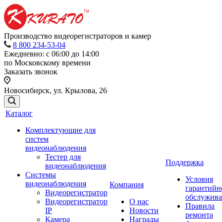
Производство видеорегистраторов и камер
8 800 234-53-04
Ежедневно: с 06:00 до 14:00
по Московскому времени
Заказать звонок
Новосибирск, ул. Крылова, 26
Каталог
Комплектующие для
систем
видеонаблюдения
Тестер для
Поддержка
видеонаблюдения
Системы
Условия
видеонаблюдения
Компания
гарантийн
Видеорегистратор
обслужив
Видеорегистратор
О нас
Правила
IP
Новости
ремонта
Камера
Награды