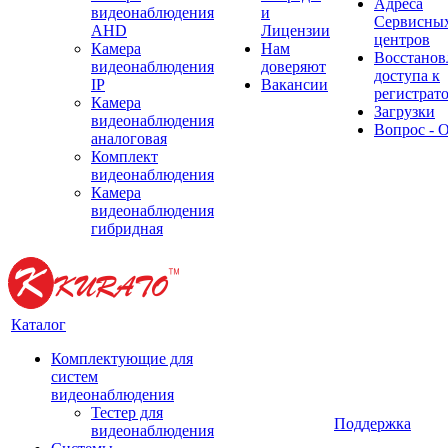
Адреса
видеонаблюдения
и
Сервисны
AHD
Лицензии
центров
Камера
Нам
Восстанов
видеонаблюдения
доверяют
доступа к
IP
Вакансии
регистрат
Камера
Загрузки
видеонаблюдения
Вопрос - 
аналоговая
Комплект
видеонаблюдения
Камера
видеонаблюдения
гибридная
Каталог
Комплектующие для
систем
видеонаблюдения
Тестер для
Поддержка
видеонаблюдения