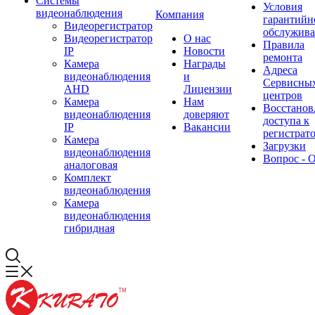
Системы
Условия
видеонаблюдения
Компания
гарантийн
Видеорегистратор
обслужив
Видеорегистратор
О нас
Правила
IP
Новости
ремонта
Камера
Награды
Адреса
видеонаблюдения
и
Сервисны
AHD
Лицензии
центров
Камера
Нам
Восстанов
видеонаблюдения
доверяют
доступа к
IP
Вакансии
регистрат
Камера
Загрузки
видеонаблюдения
Вопрос - 
аналоговая
Комплект
видеонаблюдения
Камера
видеонаблюдения
гибридная