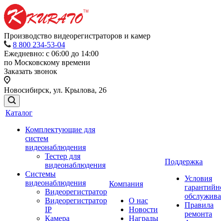
Производство видеорегистраторов и камер
8 800 234-53-04
Ежедневно: с 06:00 до 14:00
по Московскому времени
Заказать звонок
Новосибирск, ул. Крылова, 26
Каталог
Комплектующие для
систем
видеонаблюдения
Тестер для
Поддержка
видеонаблюдения
Системы
Условия
видеонаблюдения
Компания
гарантийн
Видеорегистратор
обслужив
Видеорегистратор
О нас
Правила
IP
Новости
ремонта
Камера
Награды