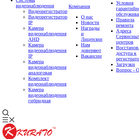
Системы
Условия
видеонаблюдения
Компания
гарантийн
Видеорегистратор
обслужив
Видеорегистратор
О нас
Правила
IP
Новости
ремонта
Камера
Награды
Адреса
видеонаблюдения
и
Сервисны
AHD
Лицензии
центров
Камера
Нам
Восстанов
видеонаблюдения
доверяют
доступа к
IP
Вакансии
регистрат
Камера
Загрузки
видеонаблюдения
Вопрос - 
аналоговая
Комплект
видеонаблюдения
Камера
видеонаблюдения
гибридная