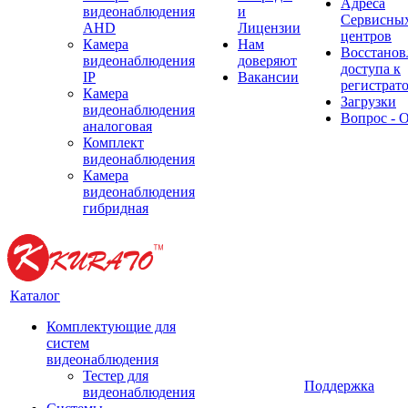
Адреса
видеонаблюдения
и
Сервисны
AHD
Лицензии
центров
Камера
Нам
Восстанов
видеонаблюдения
доверяют
доступа к
IP
Вакансии
регистрат
Камера
Загрузки
видеонаблюдения
Вопрос - 
аналоговая
Комплект
видеонаблюдения
Камера
видеонаблюдения
гибридная
Каталог
Комплектующие для
систем
видеонаблюдения
Тестер для
Поддержка
видеонаблюдения