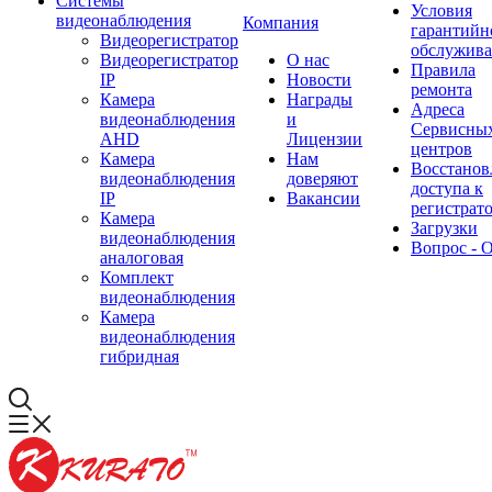
Системы
Условия
видеонаблюдения
Компания
гарантийн
Видеорегистратор
обслужив
Видеорегистратор
О нас
Правила
IP
Новости
ремонта
Камера
Награды
Адреса
видеонаблюдения
и
Сервисны
AHD
Лицензии
центров
Камера
Нам
Восстанов
видеонаблюдения
доверяют
доступа к
IP
Вакансии
регистрат
Камера
Загрузки
видеонаблюдения
Вопрос - 
аналоговая
Комплект
видеонаблюдения
Камера
видеонаблюдения
гибридная