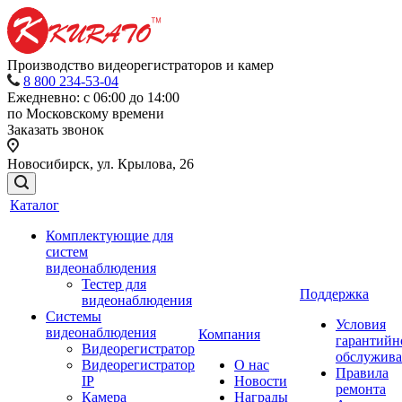
Производство видеорегистраторов и камер
8 800 234-53-04
Ежедневно: с 06:00 до 14:00
по Московскому времени
Заказать звонок
Новосибирск, ул. Крылова, 26
Каталог
Комплектующие для
систем
видеонаблюдения
Тестер для
Поддержка
видеонаблюдения
Системы
Условия
видеонаблюдения
Компания
гарантийн
Видеорегистратор
обслужив
Видеорегистратор
О нас
Правила
IP
Новости
ремонта
Камера
Награды