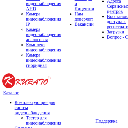
Адреса
видеонаблюдения
и
Сервисны
AHD
Лицензии
центров
Камера
Нам
Восстанов
видеонаблюдения
доверяют
доступа к
IP
Вакансии
регистрат
Камера
Загрузки
видеонаблюдения
Вопрос - 
аналоговая
Комплект
видеонаблюдения
Камера
видеонаблюдения
гибридная
Каталог
Комплектующие для
систем
видеонаблюдения
Тестер для
Поддержка
видеонаблюдения