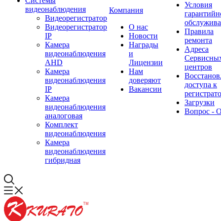
Системы
Условия
видеонаблюдения
Компания
гарантийн
Видеорегистратор
обслужив
Видеорегистратор
О нас
Правила
IP
Новости
ремонта
Камера
Награды
Адреса
видеонаблюдения
и
Сервисны
AHD
Лицензии
центров
Камера
Нам
Восстанов
видеонаблюдения
доверяют
доступа к
IP
Вакансии
регистрат
Камера
Загрузки
видеонаблюдения
Вопрос - 
аналоговая
Комплект
видеонаблюдения
Камера
видеонаблюдения
гибридная