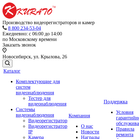
Производство видеорегистраторов и камер
8 800 234-53-04
Ежедневно: с 06:00 до 14:00
по Московскому времени
Заказать звонок
Новосибирск, ул. Крылова, 26
Каталог
Комплектующие для
систем
видеонаблюдения
Тестер для
Поддержка
видеонаблюдения
Системы
Условия
видеонаблюдения
Компания
гарантийн
Видеорегистратор
обслужив
Видеорегистратор
О нас
Правила
IP
Новости
ремонта
Камера
Награды