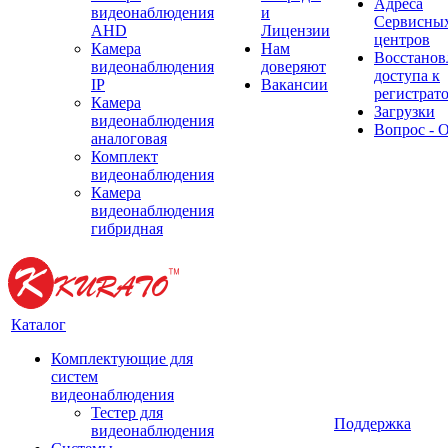
Адреса
видеонаблюдения
и
Сервисны
AHD
Лицензии
центров
Камера
Нам
Восстанов
видеонаблюдения
доверяют
доступа к
IP
Вакансии
регистрат
Камера
Загрузки
видеонаблюдения
Вопрос - 
аналоговая
Комплект
видеонаблюдения
Камера
видеонаблюдения
гибридная
Каталог
Комплектующие для
систем
видеонаблюдения
Тестер для
Поддержка
видеонаблюдения