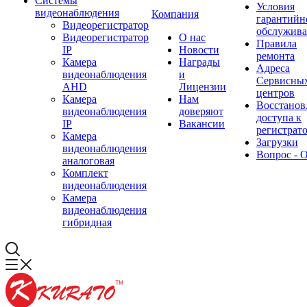
Системы
Условия
видеонаблюдения
Компания
гарантийн
Видеорегистратор
обслужив
Видеорегистратор
О нас
Правила
IP
Новости
ремонта
Камера
Награды
Адреса
видеонаблюдения
и
Сервисны
AHD
Лицензии
центров
Камера
Нам
Восстанов
видеонаблюдения
доверяют
доступа к
IP
Вакансии
регистрат
Камера
Загрузки
видеонаблюдения
Вопрос - 
аналоговая
Комплект
видеонаблюдения
Камера
видеонаблюдения
гибридная