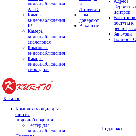
Адреса
видеонаблюдения
и
Сервисны
AHD
Лицензии
центров
Камера
Нам
Восстанов
видеонаблюдения
доверяют
доступа к
IP
Вакансии
регистрат
Камера
Загрузки
видеонаблюдения
Вопрос - 
аналоговая
Комплект
видеонаблюдения
Камера
видеонаблюдения
гибридная
Каталог
Комплектующие для
систем
видеонаблюдения
Тестер для
Поддержка
видеонаблюдения