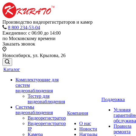
Производство видеорегистраторов и камер
8 800 234-53-04
Ежедневно: с 06:00 до 14:00
по Московскому времени
Заказать звонок
Новосибирск, ул. Крылова, 26
Каталог
Комплектующие для
систем
видеонаблюдения
Тестер для
Поддержка
видеонаблюдения
Системы
Условия
видеонаблюдения
Компания
гарантийн
Видеорегистратор
обслужив
Видеорегистратор
О нас
Правила
IP
Новости
ремонта
Камера
Награды