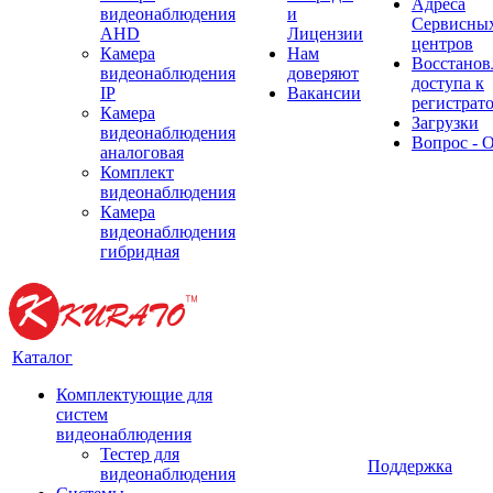
Адреса
видеонаблюдения
и
Сервисны
AHD
Лицензии
центров
Камера
Нам
Восстанов
видеонаблюдения
доверяют
доступа к
IP
Вакансии
регистрат
Камера
Загрузки
видеонаблюдения
Вопрос - 
аналоговая
Комплект
видеонаблюдения
Камера
видеонаблюдения
гибридная
Каталог
Комплектующие для
систем
видеонаблюдения
Тестер для
Поддержка
видеонаблюдения