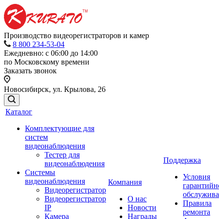
Производство видеорегистраторов и камер
8 800 234-53-04
Ежедневно: с 06:00 до 14:00
по Московскому времени
Заказать звонок
Новосибирск, ул. Крылова, 26
Каталог
Комплектующие для
систем
видеонаблюдения
Тестер для
Поддержка
видеонаблюдения
Системы
Условия
видеонаблюдения
Компания
гарантийн
Видеорегистратор
обслужив
Видеорегистратор
О нас
Правила
IP
Новости
ремонта
Камера
Награды