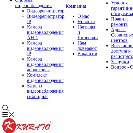
Системы
Условия
видеонаблюдения
Компания
гарантийн
Видеорегистратор
обслужив
Видеорегистратор
О нас
Правила
IP
Новости
ремонта
Камера
Награды
Адреса
видеонаблюдения
и
Сервисны
AHD
Лицензии
центров
Камера
Нам
Восстанов
видеонаблюдения
доверяют
доступа к
IP
Вакансии
регистрат
Камера
Загрузки
видеонаблюдения
Вопрос - 
аналоговая
Комплект
видеонаблюдения
Камера
видеонаблюдения
гибридная