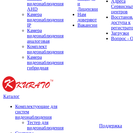
Адреса
видеонаблюдения
и
Сервисны
AHD
Лицензии
центров
Камера
Нам
Восстанов
видеонаблюдения
доверяют
доступа к
IP
Вакансии
регистрат
Камера
Загрузки
видеонаблюдения
Вопрос - 
аналоговая
Комплект
видеонаблюдения
Камера
видеонаблюдения
гибридная
Каталог
Комплектующие для
систем
видеонаблюдения
Тестер для
Поддержка
видеонаблюдения