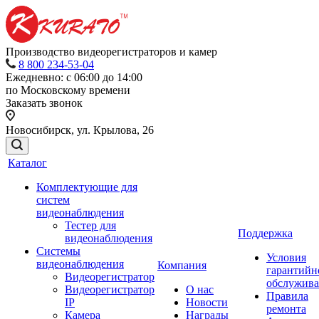
Производство видеорегистраторов и камер
8 800 234-53-04
Ежедневно: с 06:00 до 14:00
по Московскому времени
Заказать звонок
Новосибирск, ул. Крылова, 26
Каталог
Комплектующие для
систем
видеонаблюдения
Тестер для
Поддержка
видеонаблюдения
Системы
Условия
видеонаблюдения
Компания
гарантийн
Видеорегистратор
обслужив
Видеорегистратор
О нас
Правила
IP
Новости
ремонта
Камера
Награды