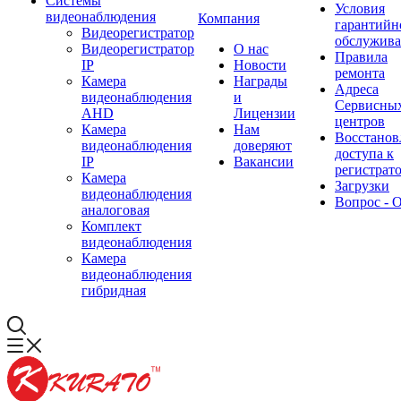
Системы
Условия
видеонаблюдения
Компания
гарантийн
Видеорегистратор
обслужив
Видеорегистратор
О нас
Правила
IP
Новости
ремонта
Камера
Награды
Адреса
видеонаблюдения
и
Сервисны
AHD
Лицензии
центров
Камера
Нам
Восстанов
видеонаблюдения
доверяют
доступа к
IP
Вакансии
регистрат
Камера
Загрузки
видеонаблюдения
Вопрос - 
аналоговая
Комплект
видеонаблюдения
Камера
видеонаблюдения
гибридная