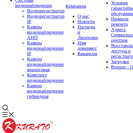
Системы
Условия
видеонаблюдения
Компания
гарантийн
Видеорегистратор
обслужив
Видеорегистратор
О нас
Правила
IP
Новости
ремонта
Камера
Награды
Адреса
видеонаблюдения
и
Сервисны
AHD
Лицензии
центров
Камера
Нам
Восстанов
видеонаблюдения
доверяют
доступа к
IP
Вакансии
регистрат
Камера
Загрузки
видеонаблюдения
Вопрос - 
аналоговая
Комплект
видеонаблюдения
Камера
видеонаблюдения
гибридная