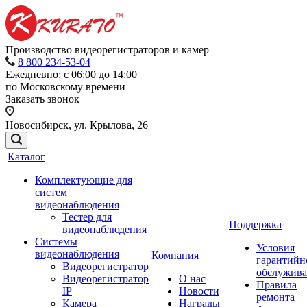
Производство видеорегистраторов и камер
8 800 234-53-04
Ежедневно: с 06:00 до 14:00
по Московскому времени
Заказать звонок
Новосибирск, ул. Крылова, 26
Каталог
Комплектующие для
систем
видеонаблюдения
Тестер для
Поддержка
видеонаблюдения
Системы
Условия
видеонаблюдения
Компания
гарантийн
Видеорегистратор
обслужив
Видеорегистратор
О нас
Правила
IP
Новости
ремонта
Камера
Награды