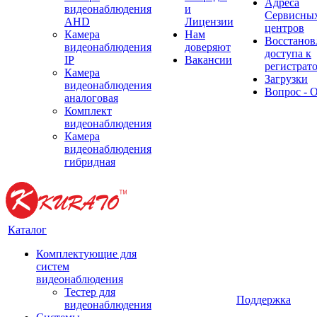
Адреса
видеонаблюдения
и
Сервисны
AHD
Лицензии
центров
Камера
Нам
Восстанов
видеонаблюдения
доверяют
доступа к
IP
Вакансии
регистрат
Камера
Загрузки
видеонаблюдения
Вопрос - 
аналоговая
Комплект
видеонаблюдения
Камера
видеонаблюдения
гибридная
Каталог
Комплектующие для
систем
видеонаблюдения
Тестер для
Поддержка
видеонаблюдения