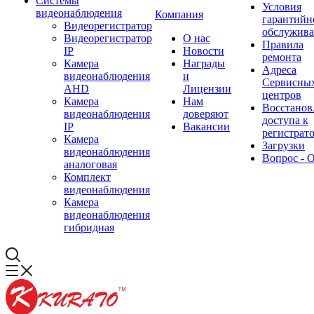
Системы
Условия
видеонаблюдения
Компания
гарантийн
Видеорегистратор
обслужив
Видеорегистратор
О нас
Правила
IP
Новости
ремонта
Камера
Награды
Адреса
видеонаблюдения
и
Сервисны
AHD
Лицензии
центров
Камера
Нам
Восстанов
видеонаблюдения
доверяют
доступа к
IP
Вакансии
регистрат
Камера
Загрузки
видеонаблюдения
Вопрос - 
аналоговая
Комплект
видеонаблюдения
Камера
видеонаблюдения
гибридная