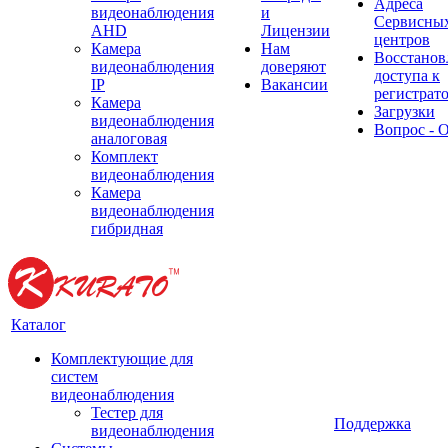
Адреса
видеонаблюдения
и
Сервисны
AHD
Лицензии
центров
Камера
Нам
Восстанов
видеонаблюдения
доверяют
доступа к
IP
Вакансии
регистрат
Камера
Загрузки
видеонаблюдения
Вопрос - 
аналоговая
Комплект
видеонаблюдения
Камера
видеонаблюдения
гибридная
Каталог
Комплектующие для
систем
видеонаблюдения
Тестер для
Поддержка
видеонаблюдения