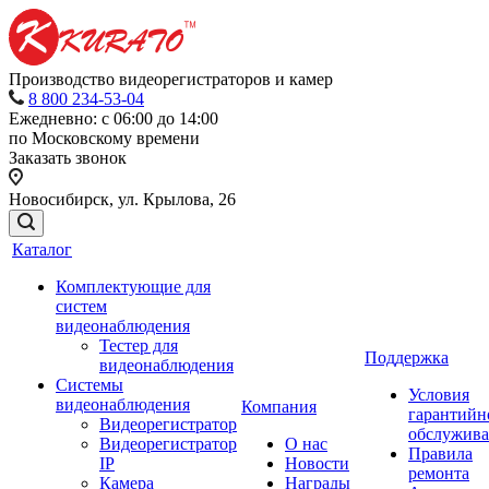
Производство видеорегистраторов и камер
8 800 234-53-04
Ежедневно: с 06:00 до 14:00
по Московскому времени
Заказать звонок
Новосибирск, ул. Крылова, 26
Каталог
Комплектующие для
систем
видеонаблюдения
Тестер для
Поддержка
видеонаблюдения
Системы
Условия
видеонаблюдения
Компания
гарантийн
Видеорегистратор
обслужив
Видеорегистратор
О нас
Правила
IP
Новости
ремонта
Камера
Награды