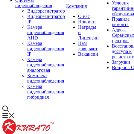
Системы
Условия
видеонаблюдения
Компания
гарантийн
Видеорегистратор
обслужив
Видеорегистратор
О нас
Правила
IP
Новости
ремонта
Камера
Награды
Адреса
видеонаблюдения
и
Сервисны
AHD
Лицензии
центров
Камера
Нам
Восстанов
видеонаблюдения
доверяют
доступа к
IP
Вакансии
регистрат
Камера
Загрузки
видеонаблюдения
Вопрос - 
аналоговая
Комплект
видеонаблюдения
Камера
видеонаблюдения
гибридная