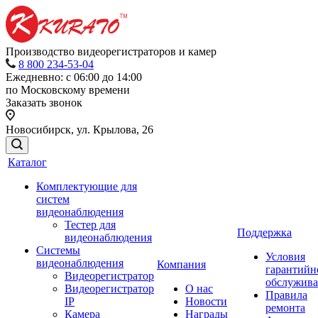
Производство видеорегистраторов и камер
8 800 234-53-04
Ежедневно: с 06:00 до 14:00
по Московскому времени
Заказать звонок
Новосибирск, ул. Крылова, 26
Каталог
Комплектующие для
систем
видеонаблюдения
Тестер для
Поддержка
видеонаблюдения
Системы
Условия
видеонаблюдения
Компания
гарантийн
Видеорегистратор
обслужив
Видеорегистратор
О нас
Правила
IP
Новости
ремонта
Камера
Награды