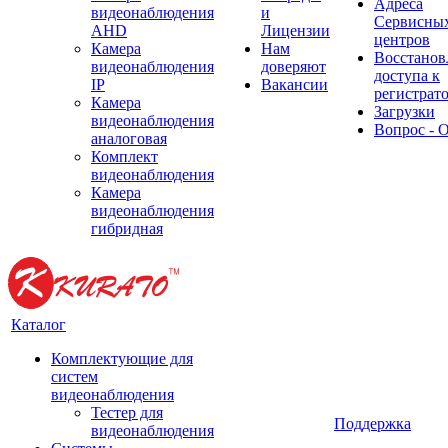
Адреса
видеонаблюдения
и
Сервисны
AHD
Лицензии
центров
Камера
Нам
Восстанов
видеонаблюдения
доверяют
доступа к
IP
Вакансии
регистрат
Камера
Загрузки
видеонаблюдения
Вопрос - 
аналоговая
Комплект
видеонаблюдения
Камера
видеонаблюдения
гибридная
Каталог
Комплектующие для
систем
видеонаблюдения
Тестер для
Поддержка
видеонаблюдения