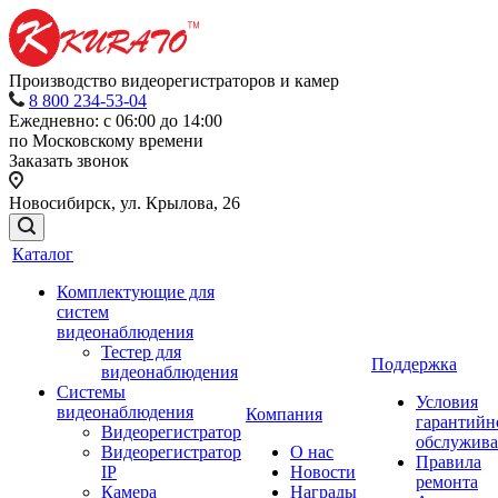
Производство видеорегистраторов и камер
8 800 234-53-04
Ежедневно: с 06:00 до 14:00
по Московскому времени
Заказать звонок
Новосибирск, ул. Крылова, 26
Каталог
Комплектующие для
систем
видеонаблюдения
Тестер для
Поддержка
видеонаблюдения
Системы
Условия
видеонаблюдения
Компания
гарантийн
Видеорегистратор
обслужив
Видеорегистратор
О нас
Правила
IP
Новости
ремонта
Камера
Награды