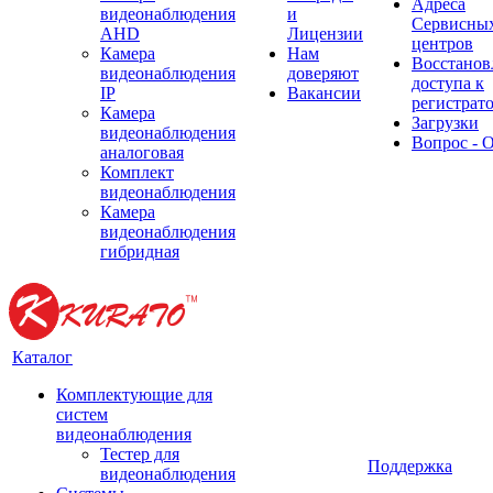
Адреса
видеонаблюдения
и
Сервисны
AHD
Лицензии
центров
Камера
Нам
Восстанов
видеонаблюдения
доверяют
доступа к
IP
Вакансии
регистрат
Камера
Загрузки
видеонаблюдения
Вопрос - 
аналоговая
Комплект
видеонаблюдения
Камера
видеонаблюдения
гибридная
Каталог
Комплектующие для
систем
видеонаблюдения
Тестер для
Поддержка
видеонаблюдения