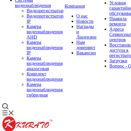
Системы
Условия
видеонаблюдения
Компания
гарантийн
Видеорегистратор
обслужив
Видеорегистратор
О нас
Правила
IP
Новости
ремонта
Камера
Награды
Адреса
видеонаблюдения
и
Сервисны
AHD
Лицензии
центров
Камера
Нам
Восстанов
видеонаблюдения
доверяют
доступа к
IP
Вакансии
регистрат
Камера
Загрузки
видеонаблюдения
Вопрос - 
аналоговая
Комплект
видеонаблюдения
Камера
видеонаблюдения
гибридная